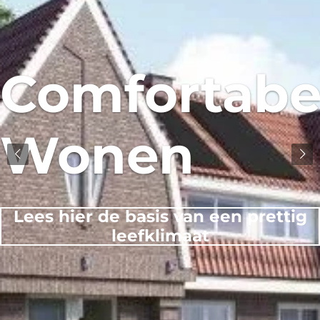
Comfortabe
Wonen
Lees hier de basis van een prettig
leefklimaat