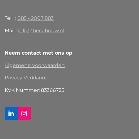
Tel :
085 - 2007 883
Mail :
info@becabouw.nl
Neem contact met ons op
Algemene Voorwaarden
Privacy Verklaring
KVK Nummer: 83366725
L
I
i
n
n
s
k
t