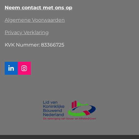
Neem contact met ons op
Algemene Voorwaarden
Privacy Verklaring
KVK Nummer: 83366725
L
I
i
n
n
s
k
t
e
a
d
g
I
r
n
a
m