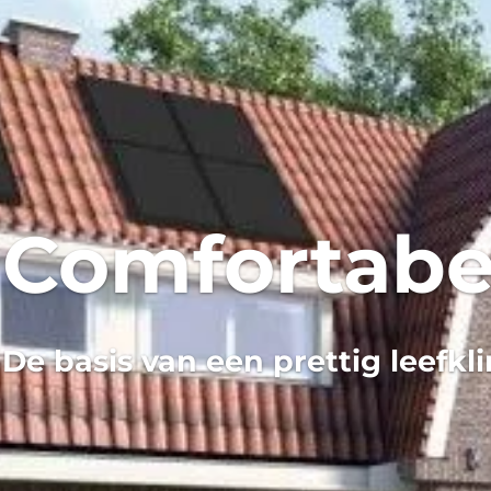
Comfortab
De basis van een prettig leefkl