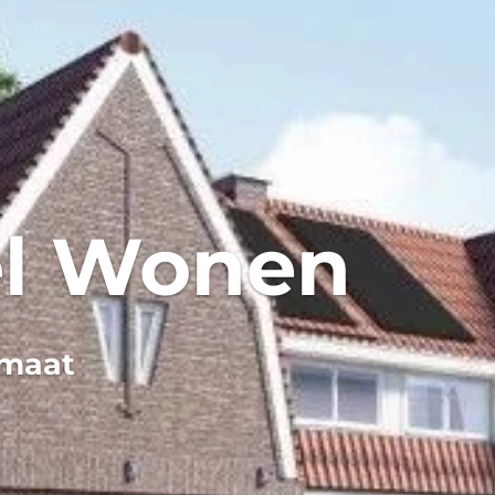
el Wonen
imaat