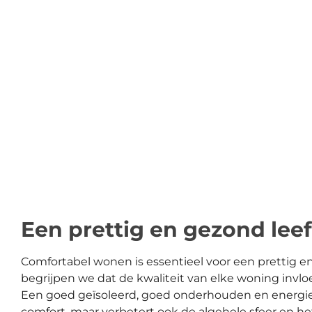
Een prettig en gezond lee
Comfortabel wonen is essentieel voor een prettig e
begrijpen we dat de kwaliteit van elke woning invloe
Een goed geïsoleerd, goed onderhouden en energiezu
comfort, maar verbetert ook de algehele sfeer en he