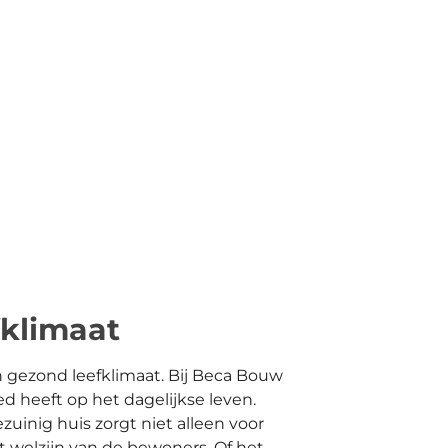
fklimaat
n gezond leefklimaat. Bij Beca Bouw
d heeft op het dagelijkse leven.
inig huis zorgt niet alleen voor
t welzijn van de bewoners. Of het