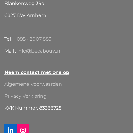
Blankenweg 39a
6827 BW Arnhem
Tel :
085 - 2007 883
Mail :
info@becabouw.nl
Neem contact met ons op
Algemene Voorwaarden
Privacy Verklaring
KVK Nummer: 83366725
L
I